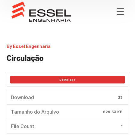
By
Essel Engenharia
Circulação
Download
Download
33
Tamanho do Arquivo
629.53 KB
File Count
1