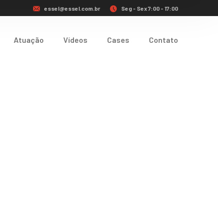
essel@essel.com.br
Seg - Sex 7:00 - 17:00
Atuação
Vídeos
Cases
Contato