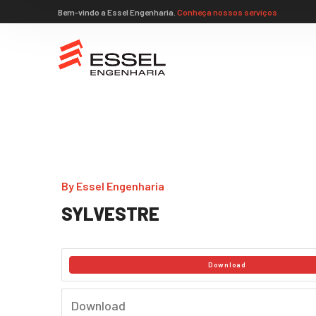
Bem-vindo a Essel Engenharia.
Conheça nossos serviços
By
Essel Engenharia
SYLVESTRE
Download
Download